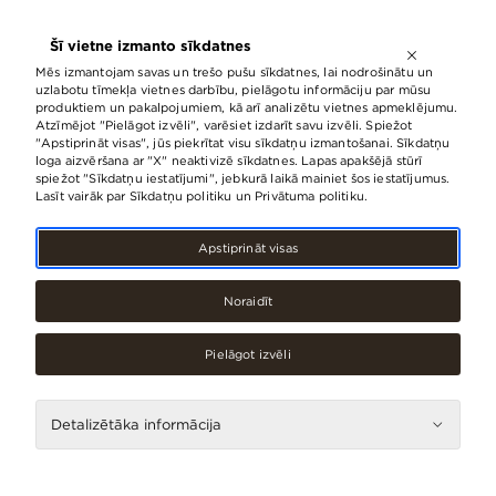
ATVĒRTS LĪDZ
21:00
Šī vietne izmanto sīkdatnes
LV
EN
RU
Mēs izmantojam savas un trešo pušu sīkdatnes, lai nodrošinātu un
uzlabotu tīmekļa vietnes darbību, pielāgotu informāciju par mūsu
produktiem un pakalpojumiem, kā arī analizētu vietnes apmeklējumu.
Atzīmējot "Pielāgot izvēli", varēsiet izdarīt savu izvēli. Spiežot
Kas jauns
Notikumi
"Apstiprināt visas", jūs piekrītat visu sīkdatņu izmantošanai. Sīkdatņu
loga aizvēršana ar "X" neaktivizē sīkdatnes. Lapas apakšējā stūrī
spiežot "Sīkdatņu iestatījumi", jebkurā laikā mainiet šos iestatījumus.
Lasīt vairāk par Sīkdatņu politiku un Privātuma politiku.
Notikumi
Apstiprināt visas
Noraidīt
Pielāgot izvēli
Detalizētāka informācija