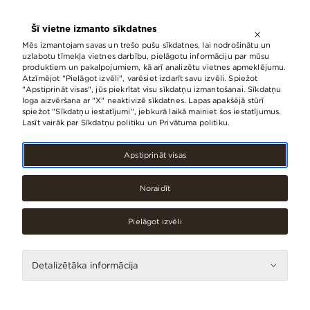
ATVĒRTS LĪDZ
21:00
Šī vietne izmanto sīkdatnes
LV
EN
RU
Mēs izmantojam savas un trešo pušu sīkdatnes, lai nodrošinātu un
uzlabotu tīmekļa vietnes darbību, pielāgotu informāciju par mūsu
produktiem un pakalpojumiem, kā arī analizētu vietnes apmeklējumu.
Atzīmējot "Pielāgot izvēli", varēsiet izdarīt savu izvēli. Spiežot
Kas jauns
Notikumi
"Apstiprināt visas", jūs piekrītat visu sīkdatņu izmantošanai. Sīkdatņu
loga aizvēršana ar "X" neaktivizē sīkdatnes. Lapas apakšējā stūrī
spiežot "Sīkdatņu iestatījumi", jebkurā laikā mainiet šos iestatījumus.
Lasīt vairāk par Sīkdatņu politiku un Privātuma politiku.
Notikumi
Apstiprināt visas
Noraidīt
Pielāgot izvēli
Detalizētāka informācija