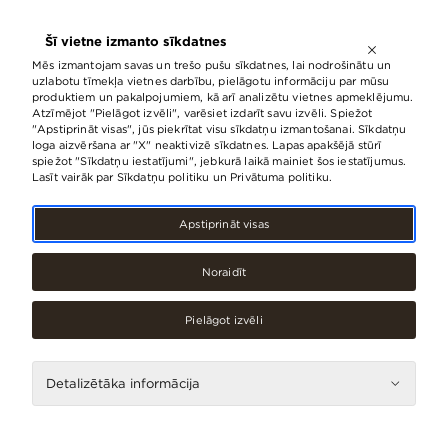
ATVĒRTS LĪDZ
21:00
Šī vietne izmanto sīkdatnes
LV
EN
RU
Mēs izmantojam savas un trešo pušu sīkdatnes, lai nodrošinātu un
uzlabotu tīmekļa vietnes darbību, pielāgotu informāciju par mūsu
produktiem un pakalpojumiem, kā arī analizētu vietnes apmeklējumu.
Atzīmējot "Pielāgot izvēli", varēsiet izdarīt savu izvēli. Spiežot
Kas jauns
Notikumi
"Apstiprināt visas", jūs piekrītat visu sīkdatņu izmantošanai. Sīkdatņu
loga aizvēršana ar "X" neaktivizē sīkdatnes. Lapas apakšējā stūrī
spiežot "Sīkdatņu iestatījumi", jebkurā laikā mainiet šos iestatījumus.
Lasīt vairāk par Sīkdatņu politiku un Privātuma politiku.
Notikumi
Apstiprināt visas
Noraidīt
Pielāgot izvēli
Detalizētāka informācija