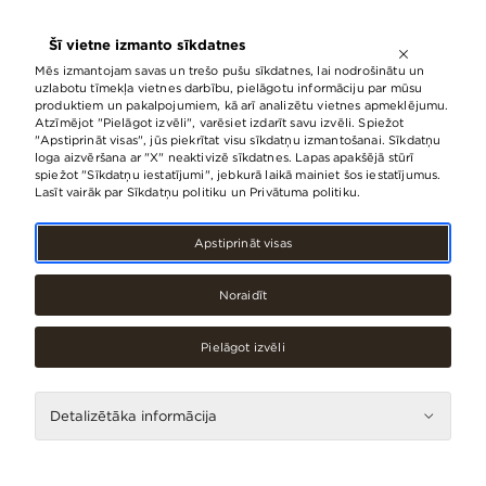
ATVĒRTS LĪDZ
21:00
Šī vietne izmanto sīkdatnes
LV
EN
RU
Mēs izmantojam savas un trešo pušu sīkdatnes, lai nodrošinātu un
uzlabotu tīmekļa vietnes darbību, pielāgotu informāciju par mūsu
produktiem un pakalpojumiem, kā arī analizētu vietnes apmeklējumu.
Atzīmējot "Pielāgot izvēli", varēsiet izdarīt savu izvēli. Spiežot
Kas jauns
Notikumi
"Apstiprināt visas", jūs piekrītat visu sīkdatņu izmantošanai. Sīkdatņu
loga aizvēršana ar "X" neaktivizē sīkdatnes. Lapas apakšējā stūrī
spiežot "Sīkdatņu iestatījumi", jebkurā laikā mainiet šos iestatījumus.
Lasīt vairāk par Sīkdatņu politiku un Privātuma politiku.
Notikumi
Apstiprināt visas
Noraidīt
Pielāgot izvēli
Detalizētāka informācija