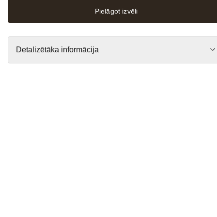
Katru dienu
Pielāgot izvēli
10:00 - 21:00
ORIGO Info centrs
Darba dienās
9:00 - 21:00
Brīvdienās
Detalizētāka informācija
10:00 - 19:00
RIMI Hyper
Katru dienu
7:00 - 24:00
Darba laiku izmaiņas ›
Iepirkšanās
No A līdz Z
Kategorijas
Piedāvājumi
Stāvu plāns
Maltītes
Restorāni
Kafejnīcas
Ātrās uzkodas
Saldumi
Pakalpojumi
Dāvanu karte