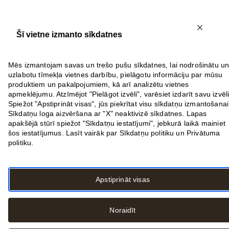
Šī vietne izmanto sīkdatnes
LV
Mēs izmantojam savas un trešo pušu sīkdatnes, lai nodrošinātu u
EN
uzlabotu tīmekļa vietnes darbību, pielāgotu informāciju par mūsu
RU
produktiem un pakalpojumiem, kā arī analizētu vietnes
apmeklējumu. Atzīmējot "Pielāgot izvēli", varēsiet izdarīt savu izvēli
Iepirkšanās
Maltītes
Spiežot "Apstiprināt visas", jūs piekrītat visu sīkdatņu izmantošanai
Pakalpojumi
Sīkdatņu loga aizvēršana ar "X" neaktivizē sīkdatnes. Lapas
Dāvanu karte
apakšējā stūrī spiežot "Sīkdatņu iestatījumi", jebkurā laikā mainiet
šos iestatījumus. Lasīt vairāk par Sīkdatņu politiku un Privātuma
politiku.
Meklēt veikalu
Apstiprināt visas
Atvērts līdz
21:00
Noraidīt
Aktuālie darba laiki
t/c Origo